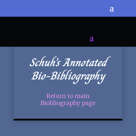
Schuh’s Annotated
Bio-Bibliography
Return to main
Biobliography page