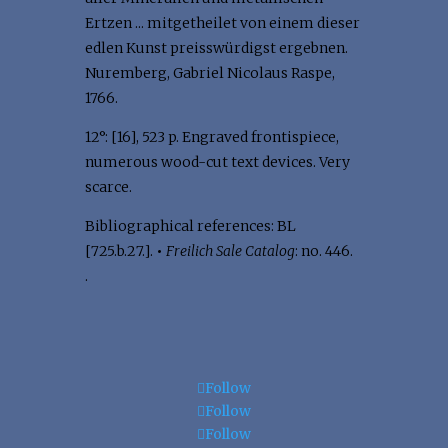
Ertzen ... mitgetheilet von einem dieser
edlen Kunst preisswürdigst ergebnen.
Nuremberg, Gabriel Nicolaus Raspe,
1766.
12°: [16], 523 p. Engraved frontispiece,
numerous wood-cut text devices. Very
scarce.
Bibliographical references: BL
[725.b.27.].
•
Freilich Sale Catalog
: no. 446.
.
Follow
Follow
Follow