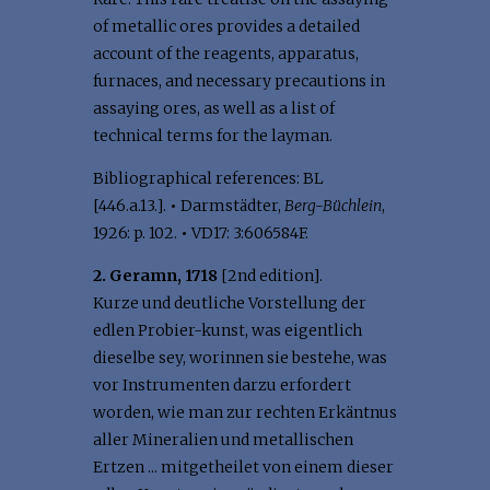
of metallic ores provides a detailed
account of the reagents, apparatus,
furnaces, and necessary precautions in
assaying ores, as well as a list of
technical terms for the layman.
Bibliographical references: BL
[446.a.13.].
•
Darmstädter,
Berg-Büchlein
,
1926: p. 102.
•
VD17: 3:606584F.
2. Geramn, 1718
[2nd edition].
Kurze und deutliche Vorstellung der
edlen Probier-kunst, was eigentlich
dieselbe sey, worinnen sie bestehe, was
vor Instrumenten darzu erfordert
worden, wie man zur rechten Erkäntnus
aller Mineralien und metallischen
Ertzen ... mitgetheilet von einem dieser