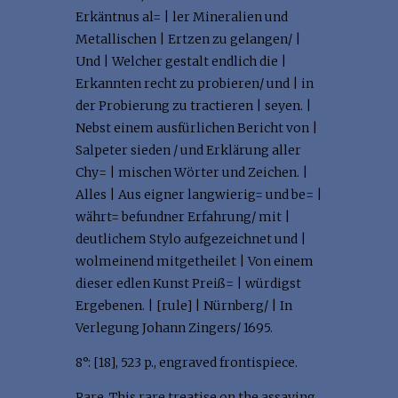
Erkäntnus al= | ler Mineralien und
Metallischen | Ertzen zu gelangen/ |
Und | Welcher gestalt endlich die |
Erkannten recht zu probieren/ und | in
der Probierung zu tractieren | seyen. |
Nebst einem ausfürlichen Bericht von |
Salpeter sieden / und Erklärung aller
Chy= | mischen Wörter und Zeichen. |
Alles | Aus eigner langwierig= und be= |
währt= befundner Erfahrung/ mit |
deutlichem Stylo aufgezeichnet und |
wolmeinend mitgetheilet | Von einem
dieser edlen Kunst Preiß= | würdigst
Ergebenen. | [rule] | Nürnberg/ | In
Verlegung Johann Zingers/ 1695.
8°: [18], 523 p., engraved frontispiece.
Rare. This rare treatise on the assaying