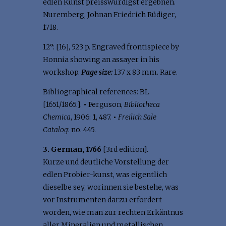
edlen Kunst preisswürdigst ergebnen.
Nuremberg, Johnan Friedrich Rüdiger,
1718.
12°: [16], 523 p. Engraved frontispiece by
Honnia showing an assayer in his
workshop.
Page size:
137 x 83 mm. Rare.
Bibliographical references: BL
[1651/1865.].
•
Ferguson,
Bibliotheca
Chemica
, 1906:
1
, 487.
•
Freilich Sale
Catalog
: no. 445.
3. German, 1766
[3rd edition].
Kurze und deutliche Vorstellung der
edlen Probier-kunst, was eigentlich
dieselbe sey, worinnen sie bestehe, was
vor Instrumenten darzu erfordert
worden, wie man zur rechten Erkäntnus
aller Mineralien und metallischen