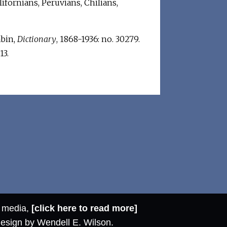
ifornians, Peruvians, Chilians,
bin,
Dictionary
, 1868-1936: no. 30279.
13.
l media,
[click here to read more]
design by Wendell E. Wilson.