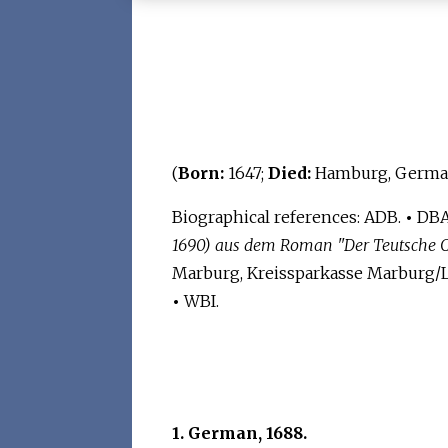
(
Born:
1647;
Died:
Hamburg, German
Biographical references: ADB.
•
DBA: 
1690) aus dem Roman "Der Teutsche C
Marburg, Kreissparkasse Marburg/Lah
•
WBI.
1. German, 1688.