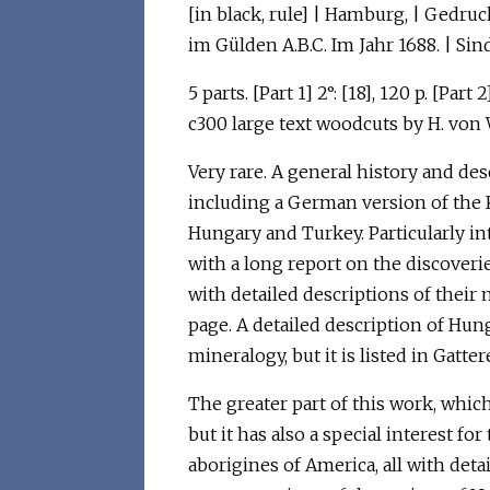
[in black, rule] | Hamburg, | Gedr
im Gülden A.B.C. Im Jahr 1688. | S
5 parts. [Part 1] 2°: [18], 120 p. [Part 2
c300 large text woodcuts by H. von
Very rare. A general history and de
including a German version of the K
Hungary and Turkey. Particularly inte
with a long report on the discoverie
with detailed descriptions of their 
page. A detailed description of Hunga
mineralogy, but it is listed in Gatter
The greater part of this work, which
but it has also a special interest fo
aborigines of America, all with det