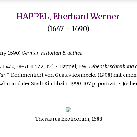
HAPPEL, Eberhard Werner.
(1647 – 1690)
y, 1690)
German historian & author.
I 472, 38-51; II 522, 356.
•
Happel, E.W.,
Lebensbeschreibung d
arl"
. Kommentiert von Gustav Könnecke (1908) mit eine
n und der Stadt Kirchhain, 1990. 107 p., portrait..
•
Jöche
Thesaurus Exoticorum, 1688