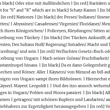
n black:] Oder eine mit Außlündichen | [in red:] Raritäten 
for "S" and "K" which are in black:] Schatz-Kamer | [in bla
in red:] Nationes | [in black:] der Perser/ Indianer/ Sines
tten/ | Abyssiner/ Canadenser/ Virgenier/ Floridaner/ Mex
ch ihren Königreichen/ | Policeyen, Kleydungen/ Sitten un
reibung von Türckey: | [in black:] Der Türcken Ankunfft; 
enten; Des Sultans Hoff/ Regierung/ Intraden/ Macht und |
bung/ und sein | [in red:] Verfluchtes Gesetz=Buch oder 
hreibung von Ungarn: | Nach seiner Grösse/ Fruchtbarkeit/
tantinopel hinaus. | [in black:] Da es dann Gelegenheit 
riechen und Römer: Aller | Käysern/ von Nimrod an biß a
nigen von Ungarn sampt ihren Bildnüssen. | Hiernechst
 Käyserl. Mayest. Leopoldi I. | Und des itzo annoch wehre
s in Ungarn/ Pohlen und Morea passiret. | [in black:] Al
men | getragen/ mit schönen Kupfern und Landarten/ auc
iebhabern zur Ergetzligkeit heraussgegeben | [in red:] V