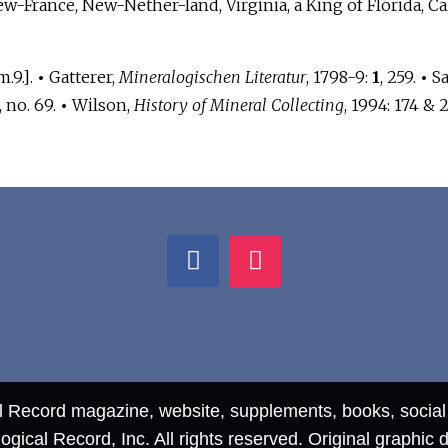
w-France, New-Nether-land, Virginia, a King of Florida, Cal
.9.].
•
Gatterer,
Mineralogischen Literatur
, 1798-9:
1
, 259.
•
Sa
, no. 69.
•
Wilson,
History of Mineral Collecting
, 1994: 174 & 2
al Record magazine, website, supplements, books, socia
ical Record, Inc. All rights reserved. Original graphic 