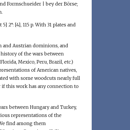
und Formschueider | bey der Börse;
n.
art 5] 2°: [4], 115 p. With 31 plates and
ish and Austrian dominions, and
a history of the wars between
orida, Mexico, Peru, Brazil, etc.)
epresentations of American natives,
trated with some woodcuts nearly full
ar if this work has any connection to
he wars between Hungary and Turkey,
urious representations of the
c. We find among them