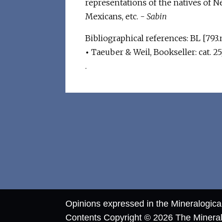
representations of the natives of Ne
Mexicans, etc. -
Sabin
Bibliographical references: BL [793.m
•
Taeuber & Weil, Bookseller: cat. 25
.
Opinions expressed in the Mineralogic
Contents Copyright © 2026 The Mineralog