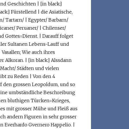
und Geschichten | [in black:]
ck:] Fürstellend | die Asiatische,
en/ Tartarn/ | Egypter/ Barbarn/
icaner/ Peruaner/ | Chilenser/
d Gottes=Dienst. | Darauff folget
aller Sultanen Lebens-Lauff und
 Vasallen; Wie auch ihres
Alkoran. | [in black:] Alssdann
 Macht/ Städten und vielen
gibt zu Reden | Von den 4
uff den grossen Leopoldum, und so
 eine umbständliche Beschreibung
nden bluthigen Türcken=Krieges,
les mit grosser Mühe und Fleiß aus
h andern Figuren in sehr grosser
on Everhardo Gvernero Happelio. |