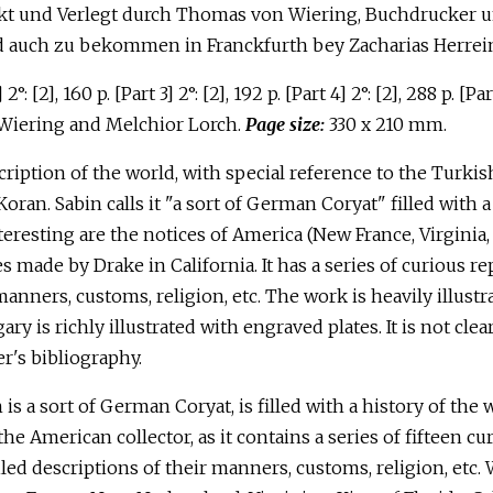
uckt und Verlegt durch Thomas von Wiering, Buchdrucker 
ind auch zu bekommen in Franckfurth bey Zacharias Herrei
] 2°: [2], 160 p. [Part 3] 2°: [2], 192 p. [Part 4] 2°: [2], 288 p. [P
 Wiering and Melchior Lorch.
Page size:
330 x 210 mm.
scription of the world, with special reference to the Turk
oran. Sabin calls it "a sort of German Coryat" filled with 
resting are the notices of America (New France, Virginia, Fl
s made by Drake in California. It has a series of curious r
manners, customs, religion, etc. The work is heavily illus
ry is richly illustrated with engraved plates. It is not cle
er's bibliography.
 is a sort of German Coryat, is filled with a history of t
r the American collector, as it contains a series of fifteen c
ailed descriptions of their manners, customs, religion, et