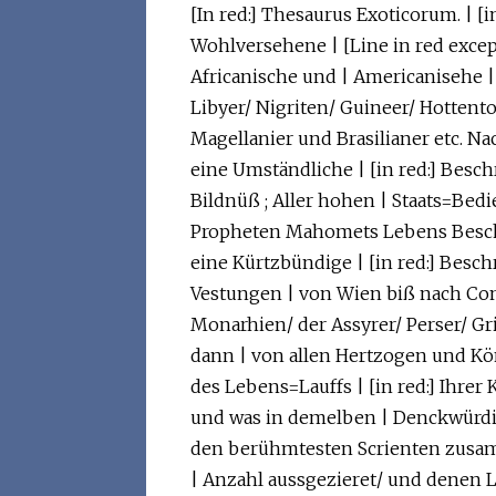
[In red:] Thesaurus Exoticorum. | [i
Wohlversehene | [Line in red except 
Africanische und | Americanisehe | [
Libyer/ Nigriten/ Guineer/ Hottento
Magellanier und Brasilianer etc. Na
eine Umständliche | [in red:] Besch
Bildnüß ; Aller hohen | Staats=Bedi
Propheten Mahomets Lebens Beschrei
eine Kürtzbündige | [in red:] Besc
Vestungen | von Wien biß nach Cons
Monarhien/ der Assyrer/ Perser/ G
dann | von allen Hertzogen und Kö
des Lebens=Lauffs | [in red:] Ihrer
und was in demelben | Denckwürdige
den berühmtesten Scrienten zusam
| Anzahl aussgezieret/ und denen L