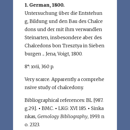
1. German, 1800.
Untersuchung über die Entstehun
g, Bildung und den Bau des Chalce
dons und der mit ihm verwandlen
Steinarten, insbesondere aber des
Chalcedons bon Tresztya in Sieben
burgen ... Jena, Voigt, 1800.
8°: xvii, 360 p.
Very scarce. Apparently a comprehe
nsive study of chalcedony.
Bibliographical references: BL [987.
g.29.].
•
BMC.
•
LKG: XVI 185.
•
Sinka
nkas,
Gemology Bibliography
, 1993: n
o. 2323.