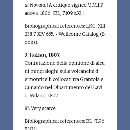
di Novara
. [A critique signed V. M.] P
adova, 1806. [BL, 7109.b.32.]
Bibliographical references: LKG: XIII
238 7 XIV 655.
•
Wellcome Catalog (B
ooks).
3. Italian, 1807.
Confutazione della opinione di alcu
ni mineraloghi sulla volcaneità d
e'monticelli collocati tra Grantola e
Cunardo nel Dipartimento del Lavi
o. Milano, 1807.
8°: Very scarce.
Bibliographical references: BL [T.96
5.(13.)].