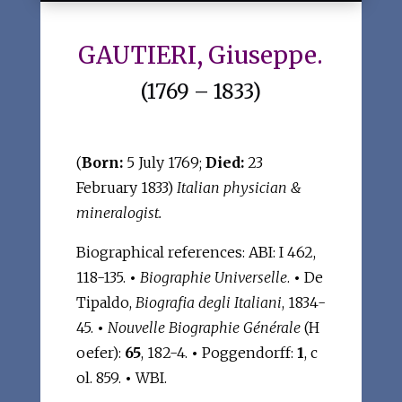
GAUTIERI, Giuseppe.
(1769 – 1833)
(
Born:
5 July 1769;
Died:
23
February 1833)
Italian physician &
mineralogist.
Biographical references: ABI: I 462,
118-135.
•
Biographie Universelle
.
•
De
Tipaldo,
Biografia degli Italiani
, 1834-
45.
•
Nouvelle Biographie Générale
(H
oefer):
65
, 182-4.
•
Poggendorff:
1
, c
ol. 859.
•
WBI.