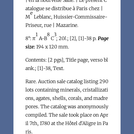
| en la nourvelle Salle. | Le présent C
atalogue se distribue à Paris chez |
e
M
Leblanc, Huissier-Commissaire-
Priseur, rue | Mazarine.
1
8
3
8°: π
A-B
C
; 20
l
.; [2], [1]-38 p.
Page
size:
194 x 120 mm.
Contents: [2 pgs], Title page, verso bl
ank.; [1]-38, Text.
Rare. Auction sale catalog listing 290
lots containing minerals, cristallizati
ons, agates, shells, corals, and madre
pores. The catalog was anonymously
compiled. The sale took place on Apr
il 7th, 1780 at the Hôtel d'Aligre in Pa
ris.