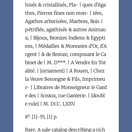
hisés & cristallisés, Pla- | ques d'Aga
thes, Pierres fines non mon- | tées,
Agathes arborisées, Marbres, Bois |
pétrifiés, agathisés & autres Animau
x; | Bijoux, Bronzes Indiens & Egypti
ens, | Médailles & Monnoies d'Or, d'A
rgent | & de Bronze, composant le Ca
binet de | M. D***. | A Vendre En Tot
alité. | [ornament] | A Rouen, | Chez
la Veuve Besongne & Fils, Imprimeu
r- | Libraires de Monseigneur le Gard
e des | Sceaux, rue Ganterie. | [doubl
e rule] | M. DCC. LXXV.
8°: [1]-55, [1] p.
Rare. A sale catalog describing a rich