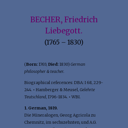
BECHER, Friedrich
Liebegott.
(1765 – 1830)
(
Born:
1765;
Died:
1830)
German
philosopher & teacher.
Biographical references: DBA: I 68, 229-
244.
•
Hamberger & Meusel,
Gelehrte
Teutschland
, 1796-1834.
•
WBI.
1. German, 1819.
Die Mineralogen, Georg Agricola zu
Chemnitz, im sechszehnten, und A.G.