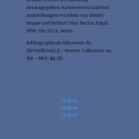
herausgegeben, Kommentiert und mit
Anmerkungen versehen von Günter
Hoppe und Helmut Otto. Berlin, Engel,
1996. viii, 127 p., notes.
Bibliographical references: BL
[10703.bb.50.(2.)].
•
Hoover Collection: no.
106.
•
NUC:
42
, 115.
.
Follow
Follow
Follow