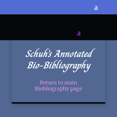
Schuh’s Annotated
Bio-Bibliography
Return to main
Biobliography page