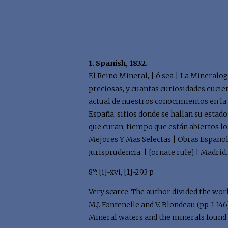
1. Spanish, 1832.
El Reino Mineral, | ó sea | La Mineralog
preciosas, y cuantas curiosidades eucierr
actual de nuestros conocimientos en la 
España; sitios donde se hallan su estado
que curan, tiempo que están abiertos los
Mejores Y Mas Selectas | Obras Españolas
Jurisprudencia. | [ornate rule] | Madrid.
8°: [i]-xvi, [1]-293 p.
Very scarce. The author divided the work
M.J. Fontenelle and V. Blondeau (pp. 1-146
Mineral waters and the minerals found t