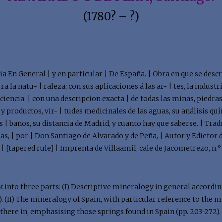
(1780? – ?)
ia En General | y en particular | De España. | Obra en que se desc
a la natu- | raleza; con sus aplicaciones á las ar- | tes, la industr
ciencia: | con una descripcion exacta | de todas las minas, piedra
 y productos, vir- | tudes medicinales de las aguas, su análisis 
 | baños, su distancia de Madrid, y cuanto hay que saberse. | Tra
, | por | Don Santiago de Alvarado y de Peña, | Autor y Edietor de
 | [tapered rule] | Imprenta de Villaamil, cale de Jacometrezo, n.° 1
 into three parts: (I) Descriptive mineralogy in general accordin
). (II) The mineralogy of Spain, with particular reference to the mi
here in, emphasising those springs found in Spain (pp. 203-272).