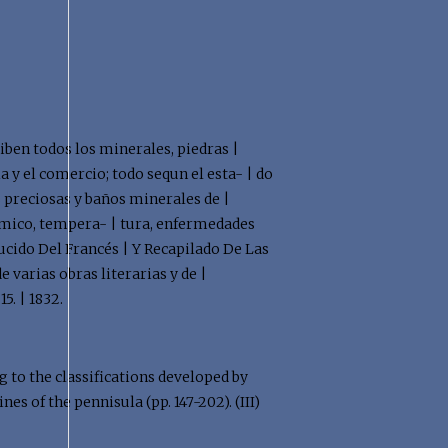
riben todos los minerales, piedras |
ia y el comercio; todo sequn el esta- | do
s preciosas y baños minerales de |
químico, tempera- | tura, enfermedades
ducido Del Francés | Y Recapilado De Las
 varias obras literarias y de |
5. | 1832.
g to the classifications developed by
nes of the pennisula (pp. 147-202). (III)