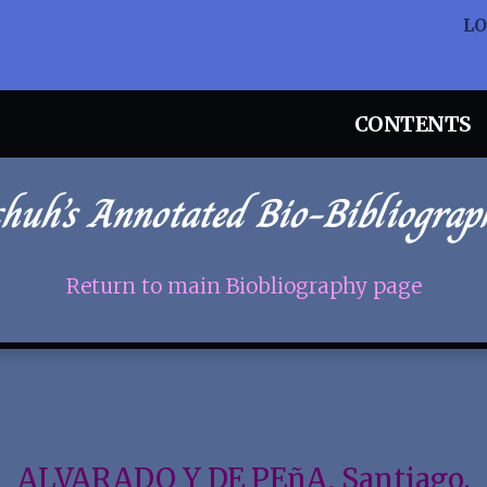
L
CONTENTS
chuh’s Annotated Bio-Bibliograp
Return to main Biobliography page
ALVARADO Y DE PEñA, Santiago.