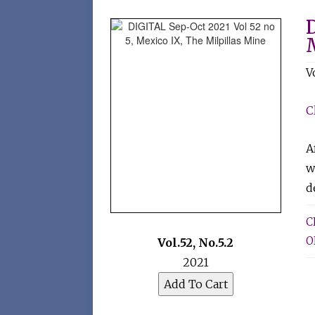
D
V
C
A
w
d
C
O
Vol.52
,
No.5.2
2021