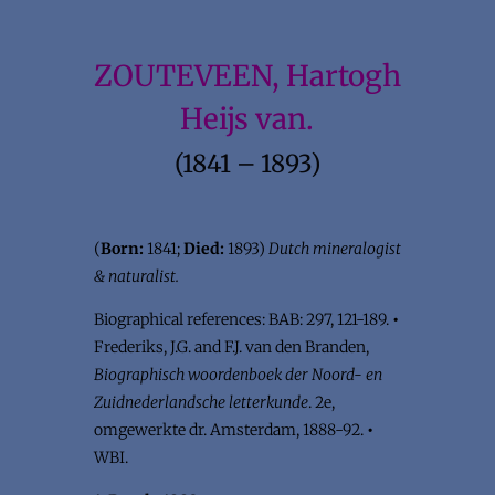
ZOUTEVEEN, Hartogh
Heijs van.
(1841 – 1893)
(
Born:
1841;
Died:
1893)
Dutch mineralogist
& naturalist.
Biographical references: BAB: 297, 121-189.
•
Frederiks, J.G. and F.J. van den Branden,
Biographisch woordenboek der Noord- en
Zuidnederlandsche letterkunde
. 2e,
omgewerkte dr. Amsterdam, 1888-92.
•
WBI.