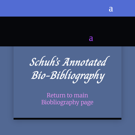
Schuh’s Annotated
Bio-Bibliography
Return to main
Biobliography page