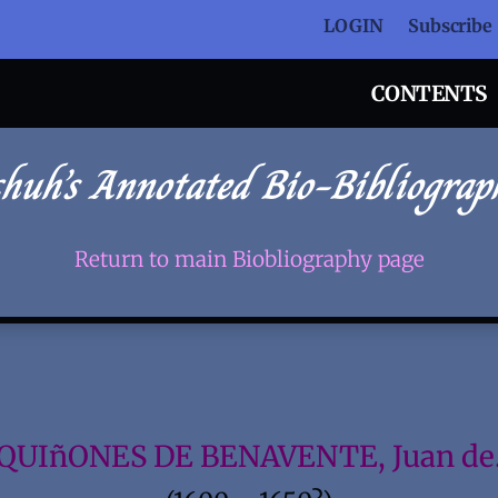
LOGIN
Subscribe
CONTENTS
chuh’s Annotated Bio-Bibliograp
Return to main Biobliography page
QUIñONES DE BENAVENTE, Juan de