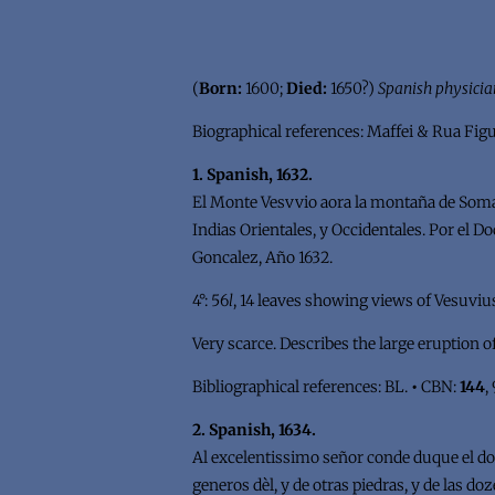
(
Born:
1600;
Died:
1650?)
Spanish physicia
Biographical references: Maffei & Rua Fig
1. Spanish, 1632.
El Monte Vesvvio aora la montaña de Soma.
Indias Orientales, y Occidentales. Por el D
Goncalez, Año 1632.
4°: 56
l
, 14 leaves showing views of Vesuviu
Very scarce. Describes the large eruption of
Bibliographical references: BL.
•
CBN:
144
,
2. Spanish, 1634.
Al excelentissimo señor conde duque el doc
generos dèl, y de otras piedras, y de las do