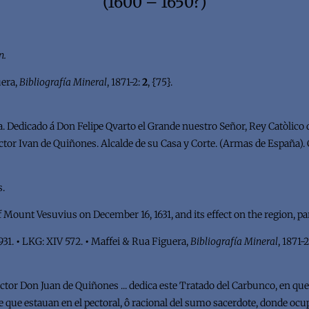
(1600 – 1650?)
n.
uera,
Bibliografía Mineral
, 1871-2:
2
, {75}.
 Dedicado á Don Felipe Qvarto el Grande nuestro Señor, Rey Catòlico 
octor Ivan de Quiñones. Alcalde de su Casa y Corte. (Armas de España).
s.
 Mount Vesuvius on December 16, 1631, and its effect on the region, part
 931.
•
LKG: XIV 572.
•
Maffei & Rua Figuera,
Bibliografía Mineral
, 1871-
tor Don Juan de Quiñones ... dedica este Tratado del Carbunco, en que 
ze que estauan en el pectoral, ô racional del sumo sacerdote, donde ocup