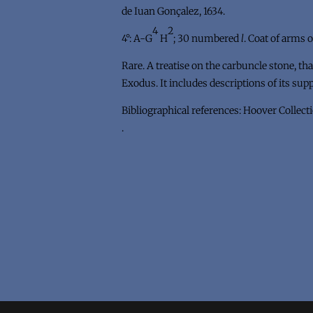
de Iuan Gonçalez, 1634.
4
2
4°: A-G
H
; 30 numbered
l
. Coat of arms 
Rare. A treatise on the carbuncle stone, th
Exodus. It includes descriptions of its sup
Bibliographical references: Hoover Collecti
.