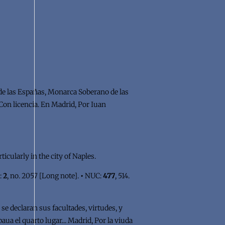
de las Españas, Monarca Soberano de las
 Con licencia. En Madrid, Por Iuan
icularly in the city of Naples.
2:
2
, no. 2057 [Long note].
•
NUC:
477
, 514.
se declaran sus facultades, virtudes, y
aua el quarto lugar... Madrid, Por la viuda