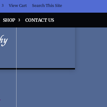
View Cart
Search This Site
SHOP
CONTACT US
hy
.