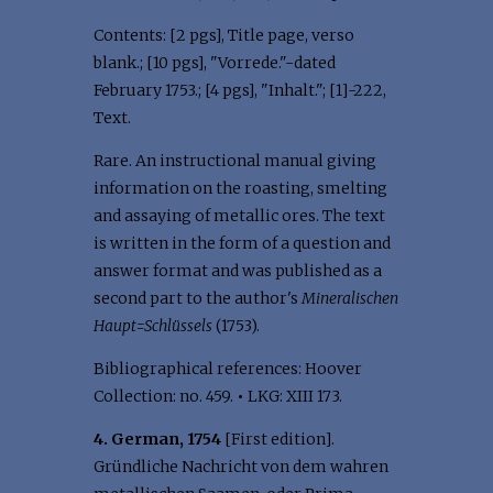
Contents: [2 pgs], Title page, verso
blank.; [10 pgs], "Vorrede."-dated
February 1753.; [4 pgs], "Inhalt."; [1]-222,
Text.
Rare. An instructional manual giving
information on the roasting, smelting
and assaying of metallic ores. The text
is written in the form of a question and
answer format and was published as a
second part to the author's
Mineralischen
Haupt=Schlüssels
(1753).
Bibliographical references: Hoover
Collection: no. 459.
•
LKG: XIII 173.
4. German, 1754
[First edition].
Gründliche Nachricht von dem wahren