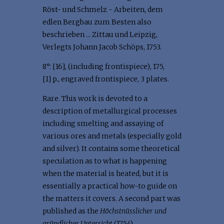
Röst- und Schmelz - Arbeiten, dem
edlen Bergbau zum Besten also
beschrieben ... Zittau und Leipzig,
Verlegts Johann Jacob Schöps, 1753.
8°: [16], (including frontispiece), 175,
[1] p., engraved frontispiece, 3 plates.
Rare. This work is devoted to a
description of metallurgical processes
including smelting and assaying of
various ores and metals (especially gold
and silver). It contains some theoretical
speculation as to what is happening
when the material is heated, but it is
essentially a practical how-to guide on
the matters it covers. A second part was
published as the
Höchstnüsslicher und
gründlicher Unterricht
(1754).