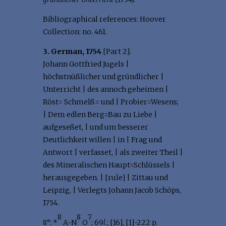
Bibliographical references: Hoover
Collection: no. 461.
3. German, 1754
[Part 2].
Johann Gottfried Jugels |
höchstnüßlicher und gründlicher |
Unterricht | des annoch geheimen |
Röst= Schmelß= und | Probier=Wesens;
| Dem edlen Berg=Bau zu Liebe |
aufgeseßet, | und um besserer
Deutlichkeit willen | in | Frag und
Antwort | verfasset, | als zweiter Theil |
des Mineralischen Haupt=Schlüssels |
herausgegeben. | [rule] | Zittau und
Leipzig, | Verlegts Johann Jacob Schöps,
1754.
8
8
7
8°: *
A-N
O
; 69
l
.; [16], [1]-222 p.