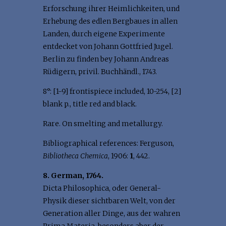
Erforschung ihrer Heimlichkeiten, und
Erhebung des edlen Bergbaues in allen
Landen, durch eigene Experimente
entdecket von Johann Gottfried Jugel.
Berlin zu finden bey Johann Andreas
Rüdigern, privil. Buchhändl., 1743.
8°: [1-9] frontispiece included, 10-254, [2]
blank p., title red and black.
Rare. On smelting and metallurgy.
Bibliographical references: Ferguson,
Bibliotheca Chemica
, 1906:
1
, 442.
8. German, 1764.
Dicta Philosophica, oder General-
Physik dieser sichtbaren Welt, von der
Generation aller Dinge, aus der wahren