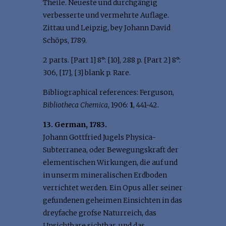
Theile. Neueste und durchgängig
verbesserte und vermehrte Auflage.
Zittau und Leipzig, bey Johann David
Schöps, 1789.
2 parts. [Part 1] 8°: [10], 288 p. [Part 2] 8°:
306, [17], [3] blank p. Rare.
Bibliographical references: Ferguson,
Bibliotheca Chemica
, 1906:
1
, 441-42.
13. German, 1783.
Johann Gottfried Jugels Physica-
Subterranea, oder Bewegungskraft der
elementischen Wirkungen, die auf und
in unserm mineralischen Erdboden
verrichtet werden. Ein Opus aller seiner
gefundenen geheimen Einsichten in das
dreyfache grofse Naturreich, das
Unsichtbare sichtbar, und das