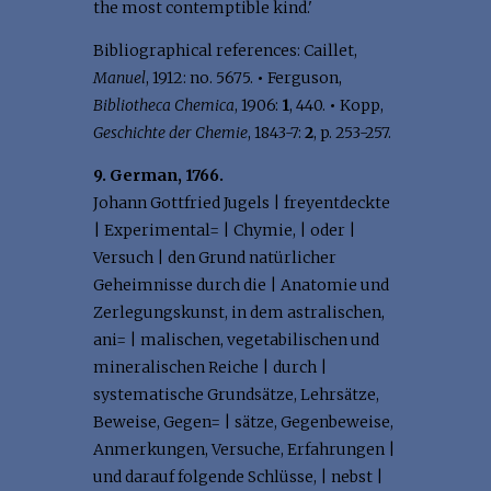
the most contemptible kind.'
Bibliographical references: Caillet,
Manuel
, 1912: no. 5675.
•
Ferguson,
Bibliotheca Chemica
, 1906:
1
, 440.
•
Kopp,
Geschichte der Chemie
, 1843-7:
2
, p. 253-257.
9. German, 1766.
Johann Gottfried Jugels | freyentdeckte
| Experimental= | Chymie, | oder |
Versuch | den Grund natürlicher
Geheimnisse durch die | Anatomie und
Zerlegungskunst, in dem astralischen,
ani= | malischen, vegetabilischen und
mineralischen Reiche | durch |
systematische Grundsätze, Lehrsätze,
Beweise, Gegen= | sätze, Gegenbeweise,
Anmerkungen, Versuche, Erfahrungen |
und darauf folgende Schlüsse, | nebst |