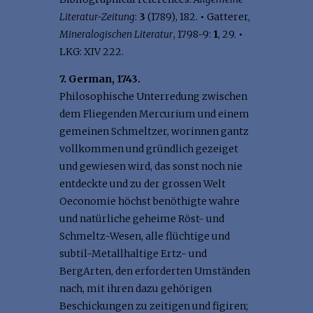
Literatur-Zeitung
:
3
(1789), 182.
•
Gatterer,
Mineralogischen Literatur
, 1798-9:
1
, 29.
•
LKG: XIV 222.
7. German, 1743.
Philosophische Unterredung zwischen
dem Fliegenden Mercurium und einem
gemeinen Schmeltzer, worinnen gantz
vollkommen und gründlich gezeiget
und gewiesen wird, das sonst noch nie
entdeckte und zu der grossen Welt
Oeconomie höchst benöthigte wahre
und natürliche geheime Röst- und
Schmeltz-Wesen, alle flüchtige und
subtil-Metallhaltige Ertz- und
BergArten, den erforderten Umständen
nach, mit ihren dazu gehörigen
Beschickungen zu zeitigen und figiren;