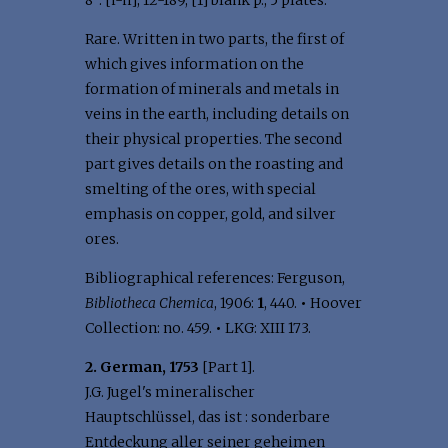
8°: [i-ii], 12-189, [1] blank p., 5 plates.
Rare. Written in two parts, the first of
which gives information on the
formation of minerals and metals in
veins in the earth, including details on
their physical properties. The second
part gives details on the roasting and
smelting of the ores, with special
emphasis on copper, gold, and silver
ores.
Bibliographical references: Ferguson,
Bibliotheca Chemica
, 1906:
1
, 440.
•
Hoover
Collection: no. 459.
•
LKG: XIII 173.
2. German, 1753
[Part 1].
J.G. Jugel's mineralischer
Hauptschlüssel, das ist : sonderbare
Entdeckung aller seiner geheimen