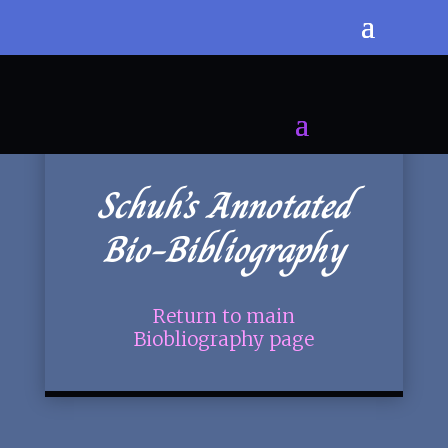
Schuh’s Annotated
Bio-Bibliography
Return to main
Biobliography page