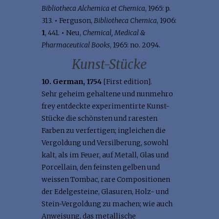
Bibliotheca Alchemica et Chemica
, 1965: p.
313.
•
Ferguson,
Bibliotheca Chemica
, 1906:
1
, 441.
•
Neu,
Chemical, Medical &
Pharmaceutical Books
, 1965: no. 2094.
Kunst-Stücke
10. German, 1754
[First edition].
Sehr geheim gehaltene und nunmehro
frey entdeckte experimentirte Kunst-
Stücke die schönsten und raresten
Farben zu verfertigen; ingleichen die
Vergoldung und Versilberung, sowohl
kalt, als im Feuer, auf Metall, Glas und
Porcellain, den feinsten gelben und
weissen Tombac, rare Compositionen
der Edelgesteine, Glasuren, Holz- und
Stein-Vergoldung zu machen; wie auch
Anweisung, das metallische