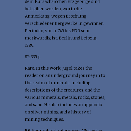
dem Kursachsicchen Erzgebirge sind
betreiben worden, worin die
Anmerkung, wegen Eroffnung
verschiedener Bergwerke in gewinnen
Perioden, von a. 745 bis 1570 sehr
merkwurdig ist. Berlin und Leipzig,
1789.
8°: 335 p.
Rare. In this work, Jugel takes the
reader on an underground journey in to
the realm of minerals, including
descriptions of the creatures, and the
various minerals, metals, rocks, stones,
and sand. He also includes an appendix
on silver mining and a history of
mining techniques.
Bibliographical references:
Allgemeine