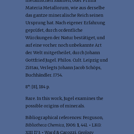
metallischen Saamen, oder Prima
Materia Metallorum, wie aus derselbe
das gantze mineralische Reich seinen
Ursprung hat. Nach eigener Erfahrung
geprüfet, durch ordentliche
Würckungen der Natur bestätiget, und
auf eine vorher noch unbekannte Art
der Welt mitgetheilet, durch Johann
Gottfried Jugel. Philos. Cult. Leipzig und
Zittau, Verlegts Johann Jacob Schöps,
Buchhändler. I754.
8°: [8], 184 p.
Rare. In this work, Jugel examines the
possible origins of minerals.
Bibliographical references: Ferguson,
Bibliotheca Chemica
, 1906:
1
, 441.
•
LKG:
XIII 173.
•
Ward & Carozzi,
Geology