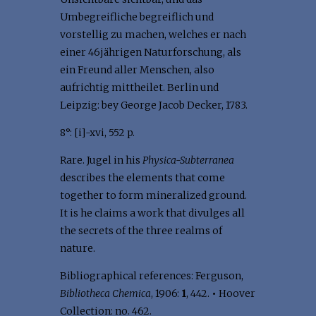
Umbegreifliche begreiflich und
vorstellig zu machen, welches er nach
einer 46jährigen Naturforschung, als
ein Freund aller Menschen, also
aufrichtig mittheilet. Berlin und
Leipzig: bey George Jacob Decker, 1783.
8°: [i]-xvi, 552 p.
Rare. Jugel in his
Physica-Subterranea
describes the elements that come
together to form mineralized ground.
It is he claims a work that divulges all
the secrets of the three realms of
nature.
Bibliographical references: Ferguson,
Bibliotheca Chemica
, 1906:
1
, 442.
•
Hoover
Collection: no. 462.