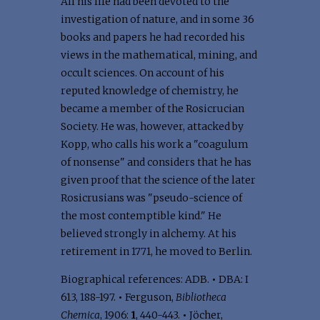
All his life had been devoted to the
investigation of nature, and in some 36
books and papers he had recorded his
views in the mathematical, mining, and
occult sciences. On account of his
reputed knowledge of chemistry, he
became a member of the Rosicrucian
Society. He was, however, attacked by
Kopp, who calls his work a "coagulum
of nonsense" and considers that he has
given proof that the science of the later
Rosicrusians was "pseudo-science of
the most contemptible kind." He
believed strongly in alchemy. At his
retirement in 1771, he moved to Berlin.
Biographical references: ADB.
•
DBA: I
613, 188-197.
•
Ferguson,
Bibliotheca
Chemica
, 1906:
1
, 440-443.
•
Jöcher,