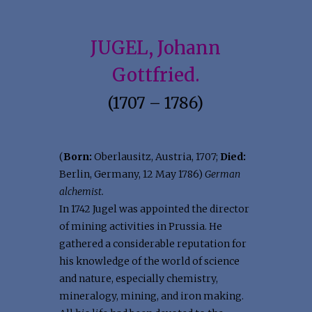
JUGEL, Johann
Gottfried.
(1707 – 1786)
(
Born:
Oberlausitz, Austria, 1707;
Died:
Berlin, Germany, 12 May 1786)
German
alchemist.
In 1742 Jugel was appointed the director
of mining activities in Prussia. He
gathered a considerable reputation for
his knowledge of the world of science
and nature, especially chemistry,
mineralogy, mining, and iron making.