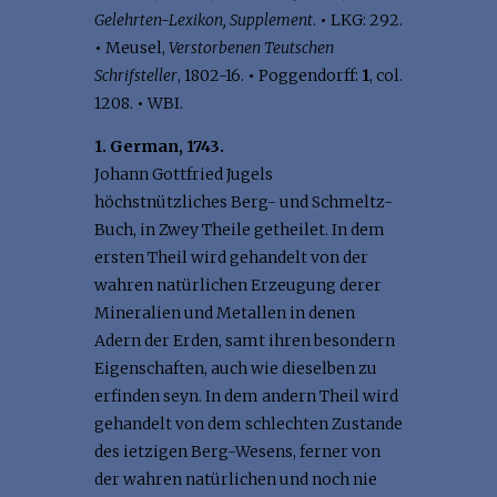
Gelehrten-Lexikon, Supplement
.
•
LKG: 292.
•
Meusel,
Verstorbenen Teutschen
Schrifsteller
, 1802-16.
•
Poggendorff:
1
, col.
1208.
•
WBI.
1. German, 1743.
Johann Gottfried Jugels
höchstnützliches Berg- und Schmeltz-
Buch, in Zwey Theile getheilet. In dem
ersten Theil wird gehandelt von der
wahren natürlichen Erzeugung derer
Mineralien und Metallen in denen
Adern der Erden, samt ihren besondern
Eigenschaften, auch wie dieselben zu
erfinden seyn. In dem andern Theil wird
gehandelt von dem schlechten Zustande
des ietzigen Berg-Wesens, ferner von
der wahren natürlichen und noch nie