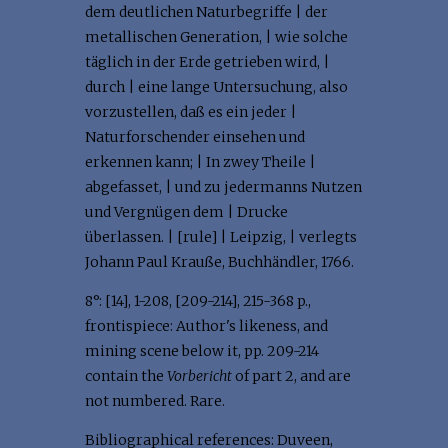
dem deutlichen Naturbegriffe | der
metallischen Generation, | wie solche
täglich in der Erde getrieben wird, |
durch | eine lange Untersuchung, also
vorzustellen, daß es ein jeder |
Naturforschender einsehen und
erkennen kann; | In zwey Theile |
abgefasset, | und zu jedermanns Nutzen
und Vergnügen dem | Drucke
überlassen. | [rule] | Leipzig, | verlegts
Johann Paul Krauße, Buchhändler, 1766.
8°: [14], 1-208, [209-214], 215-368 p.,
frontispiece: Author's likeness, and
mining scene below it, pp. 209-214
contain the
Vorbericht
of part 2, and are
not numbered. Rare.
Bibliographical references: Duveen,