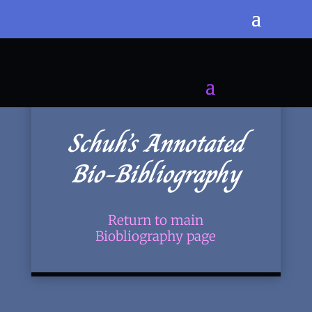
Schuh’s Annotated
Bio-Bibliography
Return to main
Biobliography page